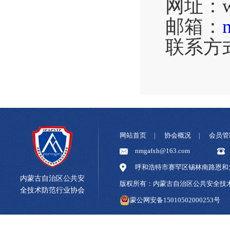
网址：
邮箱：
联系方
网站首页
协会概况
会员管
|
|
nmgafxh@163.com
呼和浩特市赛罕区锡林南路恩和大
内蒙古自治区公共安
版权所有：内蒙古自治区公共安全
全技术防范行业协会
蒙公网安备15010502000253号