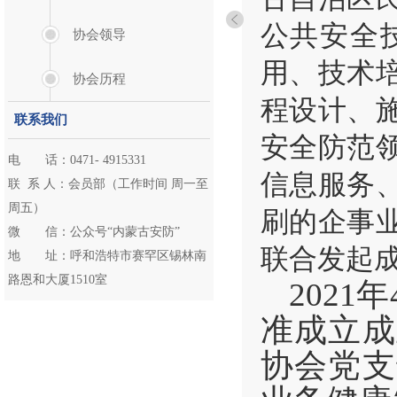
公共安全
协会领导
用、技术
协会历程
程设计、
联系我们
安全防范
电 话：0471- 4915331
信息服务
联 系 人：会员部（工作时间 周一至
周五）
刷的企事
微 信：公众号“内蒙古安防”
联合发起
地 址：呼和浩特市赛罕区锡林南
路恩和大厦1510室
202
准成立成
协会党支