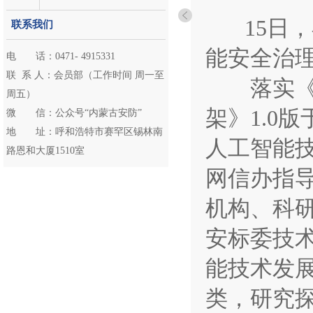
15日，在
联系我们
能安全治理
电 话：0471- 4915331
联 系 人：会员部（工作时间 周一至
落实《全
周五）
架》1.0
微 信：公众号“内蒙古安防”
地 址：呼和浩特市赛罕区锡林南
人工智能
路恩和大厦1510室
网信办指
机构、科研
安标委技术
能技术发
类，研究