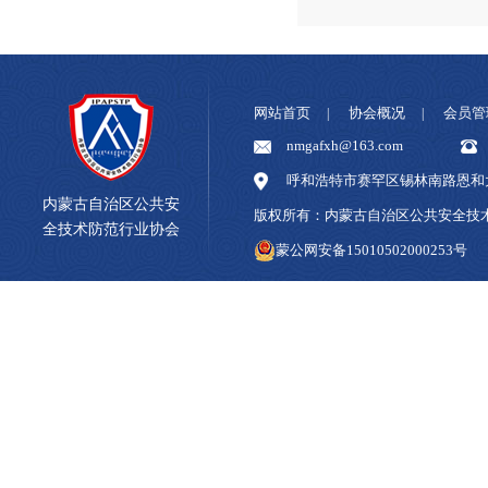
网站首页
协会概况
会员管
|
|
nmgafxh@163.com
呼和浩特市赛罕区锡林南路恩和大
内蒙古自治区公共安
版权所有：内蒙古自治区公共安全
全技术防范行业协会
蒙公网安备15010502000253号