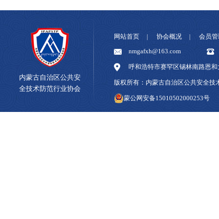
网站首页
协会概况
会员管
|
|
nmgafxh@163.com
呼和浩特市赛罕区锡林南路恩和大
内蒙古自治区公共安
版权所有：内蒙古自治区公共安全
全技术防范行业协会
蒙公网安备15010502000253号