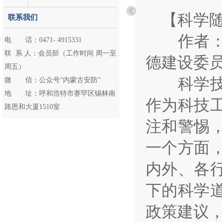
【科学
联系我们
作者：胡
电 话：0471- 4915331
联 系 人：会员部（工作时间 周一至
德建设委
周五）
科学技术
微 信：公众号“内蒙古安防”
地 址：呼和浩特市赛罕区锡林南
作为科技
路恩和大厦1510室
注和警惕
一个方面
内外、各
下的科学
政策建议