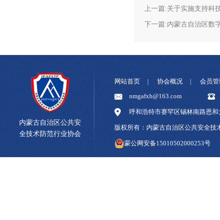
上一篇:关于实施支持科
下一篇:内蒙古自治区数
网站首页
协会概况
会员管
|
|
nmgafxh@163.com
呼和浩特市赛罕区锡林南路恩和大
内蒙古自治区公共安
版权所有：内蒙古自治区公共安全
全技术防范行业协会
蒙公网安备15010502000253号