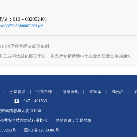
话：010－68205240）
c4b08872362d0f8673303.pdf
古自治区数字经济促进条例
部 工业和信息化部关于进一步支持专精特新中小企业高质量发展的通知
会员管理
行业自律
政策法规
专家库
曝光台
|
|
|
|
|
|
0471- 4915331
林南路恩和大厦1510室
区公共安全技术防范行业协会
网站建设：艾易网络
00253号
蒙ICP备12000386号