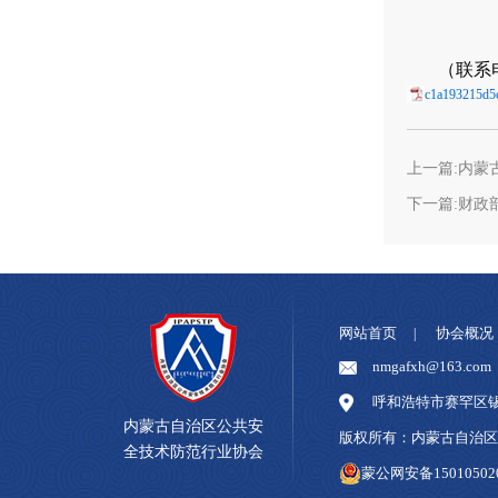
（联系电
c1a193215d5
上一篇:内蒙
下一篇:财政
网站首页
协会概况
|
nmgafxh@163.com
呼和浩特市赛罕区锡
内蒙古自治区公共安
版权所有：内蒙古自治
全技术防范行业协会
蒙公网安备150105020